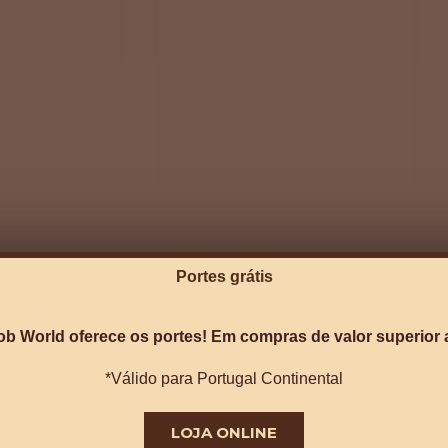
Portes grátis
ob World oferece os portes! Em compras de valor superior a
Panquecas
Panquecas de
*Válido para Portugal Continental
de
s em flor
alfarroba e frutos
alfarroba
vermelhos
e
LOJA ONLINE