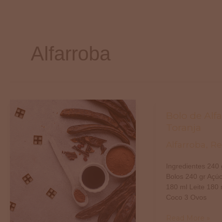
Skip
to
content
Alfarroba
As
Bolo
Bolo de Alf
Utilidades
de
Toranja
da
Alfarroba
Alfarroba
Re
,
Alfarroba
e
Toranja
Ingredientes 240 
Bolos 240 gr Açú
180 ml Leite 180 
Coco 3 Ovos
Read More »