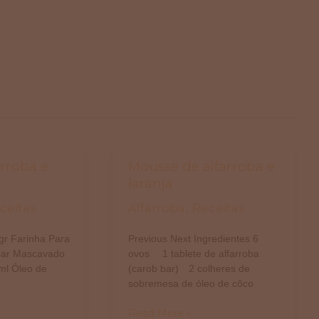
arroba e
Mousse
Mousse de alfarroba e
de
laranja
alfarroba
ceitas
Alfarroba
Receitas
,
e
laranja
gr Farinha Para
Previous Next Ingredientes 6
car Mascavado
ovos ⠀ 1 tablete de alfarroba
ml Óleo de
(carob bar)⠀ 2 colheres de
sobremesa de óleo de côco
Read More »