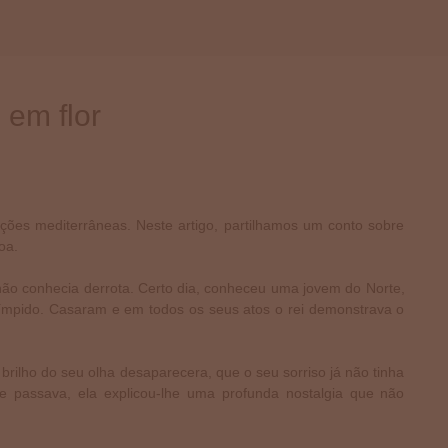
 em flor
dições mediterrâneas. Neste artigo, partilhamos um conto sobre
oa.
 não conhecia derrota. Certo dia, conheceu uma jovem do Norte,
 límpido. Casaram e em todos os seus atos o rei demonstrava o
o brilho do seu olha desaparecera, que o seu sorriso já não tinha
se passava, ela explicou-lhe uma profunda nostalgia que não