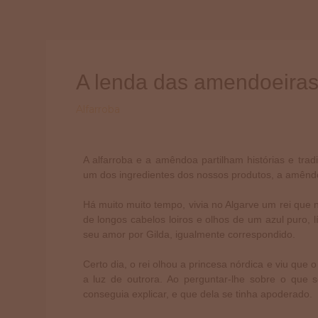
Skip
to
content
A lenda das amendoeiras
Alfarroba
A alfarroba e a amêndoa partilham histórias e tra
um dos ingredientes dos nossos produtos, a amênd
Há muito muito tempo, vivia no Algarve um rei que
de longos cabelos loiros e olhos de um azul puro,
seu amor por Gilda, igualmente correspondido.
Certo dia, o rei olhou a princesa nórdica e viu que 
a luz de outrora. Ao perguntar-lhe sobre o que 
conseguia explicar, e que dela se tinha apoderado.