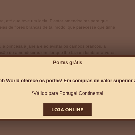
esa, até que teve um ideia. Plantar amendoeiras para que
ias de flores brancas de tal modo, que parecesse que tinha
a princesa à janela e ao avistar os campos brancos, a
são de amendoeiras em flor que lhe faziam lembrar árvores
s a princesa matava saudades da sua terra.
Portes grátis
ob World oferece os portes! Em compras de valor superior a
*Válido para Portugal Continental
Next Artigo
LOJA ONLINE