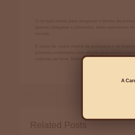
O rei tudo tentou para recuperar o sorriso da princ
quando chegasse a primavera, estas estivessem che
nevado.
E assim foi, numa manhã de primavera o rei chamou 
princesa contemplou com alegria uma enorme exten
cobertas de neve. Desta forma, todas as primavera
A Car
←
Previous Artigo
Related Posts