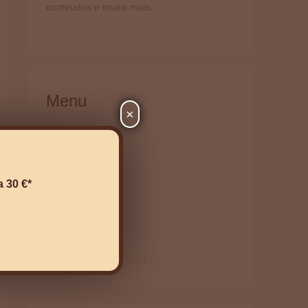
conteudos e muito mais.
Menu
×
Alfarroba
Beneficios
Utilizações
 30 €*
Eventos
→
Receitas
Chef Chakall
Chef Rogério Gago