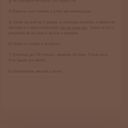
gr de mateiga e temperar com algum sal.
4) Bater os ovos inteiros e juntar até esbranquiçar.
5) Juntar ao puré as 6 gemas, a manteiga derretida, a tablete de
alfarroba e o leite condensado,
um de cada vez
. Juntar no fim o
preparado de de ovos e açúcar e envolver.
6) Untar os moldes e enchê-los.
7) Enformar por 7/9 minutos, depende do forno. O bolo deve
ficar liquido por dentro.
8) Desenformar, decorar e servir
←
Previous Artigo
Next Artigo
→