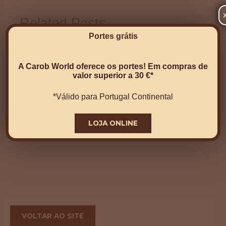
Related Posts
Portes grátis
Conheça os benefícios da alfarroba
A Carob World oferece os portes! Em compras de
Alfarroba
,
Beneficios
valor superior a 30 €*
*Válido para Portugal Continental
ISM
Alfarroba
,
Eventos
LOJA ONLINE
VOLTAR AO SITE