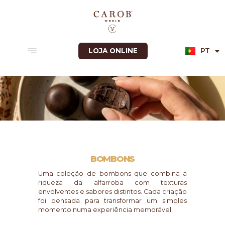
Skip
to
content
PT
LOJA ONLINE
EN
BOMBONS​
Uma coleção de bombons que combina a
riqueza da alfarroba com texturas
envolventes e sabores distintos. Cada criação
foi pensada para transformar um simples
momento numa experiência memorável.