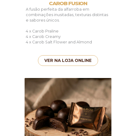
CAROB FUSION
A fusão perfeita da alfarroba em
combinações inusitadas, texturas distintas
e sabores únicos.
4 x Carob Praline
4 x Carob Creamy
4 x Carob Salt Flower and Almond
VER NA LOJA ONLINE